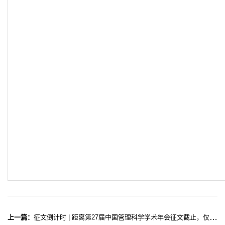
上一篇：
征文倒计时 | 距离第27届中国管理科学学术年会征文截止，仅剩两周多时间啦！